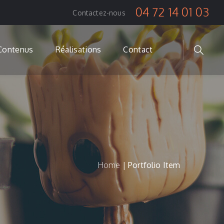
04 72 14 01 03
Contactez-nous
Contenus
Réalisations
Contact
Home
|
Portfolio Item