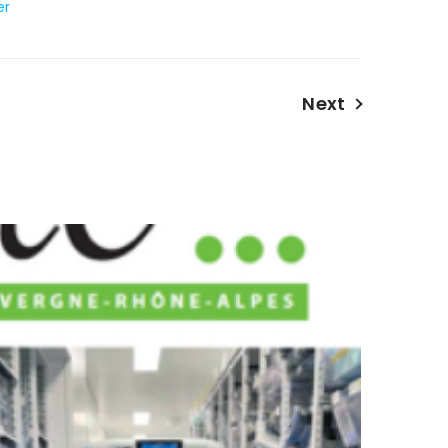
er
Next